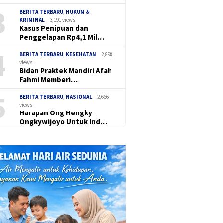
3
BERITA TERBARU
,
HUKUM &
KRIMINAL
3,191 views
Kasus Penipuan dan
Penggelapan Rp4,1 Mil…
4
BERITA TERBARU
,
KESEHATAN
2,898
views
Bidan Praktek Mandiri Afah
Fahmi Memberi…
5
BERITA TERBARU
,
NASIONAL
2,666
views
Harapan Ong Hengky
Ongkywijoyo Untuk Ind…