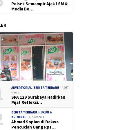
6
Polsek Semampir Ajak LSM &
Media Be…
LER
1
ADVERTORIAL
,
BERITA TERBARU
4,967
views
SPA 129 Surabaya Hadirkan
Pijat Refleksi…
2
BERITA TERBARU
,
HUKUM &
KRIMINAL
4,204 views
Ahmad Sopian di Dakwa
Pencucian Uang Rp1…