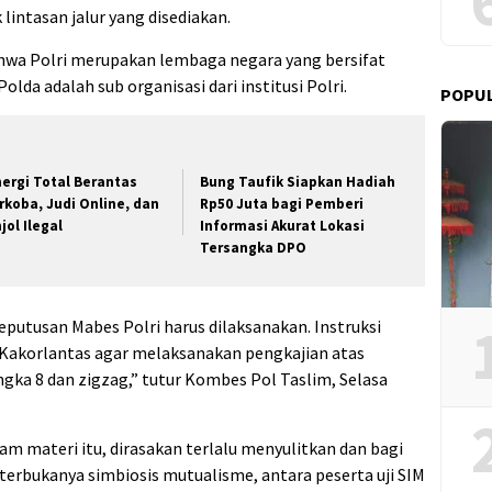
 lintasan jalur yang disediakan.
wa Polri merupakan lembaga negara yang bersifat
Polda adalah sub organisasi dari institusi Polri.
POPU
nergi Total Berantas
Bung Taufik Siapkan Hadiah
rkoba, Judi Online, dan
Rp50 Juta bagi Pemberi
jol Ilegal
Informasi Akurat Lokasi
Tersangka DPO
eputusan Mabes Polri harus dilaksanakan. Instruksi
 Kakorlantas agar melaksanakan pengkajian atas
ngka 8 dan zigzag,” tutur Kombes Pol Taslim, Selasa
am materi itu, dirasakan terlalu menyulitkan dan bagi
i terbukanya simbiosis mutualisme, antara peserta uji SIM