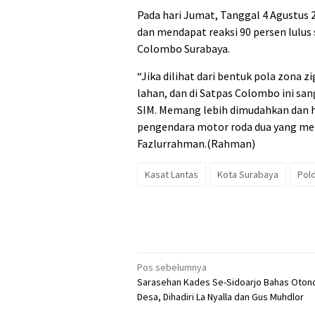
Pada hari Jumat, Tanggal 4 Agustus 
dan mendapat reaksi 90 persen lulus 
Colombo Surabaya.
“Jika dilihat dari bentuk pola zona 
lahan, dan di Satpas Colombo ini s
SIM. Memang lebih dimudahkan dan h
pengendara motor roda dua yang mengi
Fazlurrahman.(Rahman)
Kasat Lantas
Kota Surabaya
Pol
Navigasi
Pos sebelumnya
Sarasehan Kades Se-Sidoarjo Bahas Oton
pos
Desa, Dihadiri La Nyalla dan Gus Muhdlor