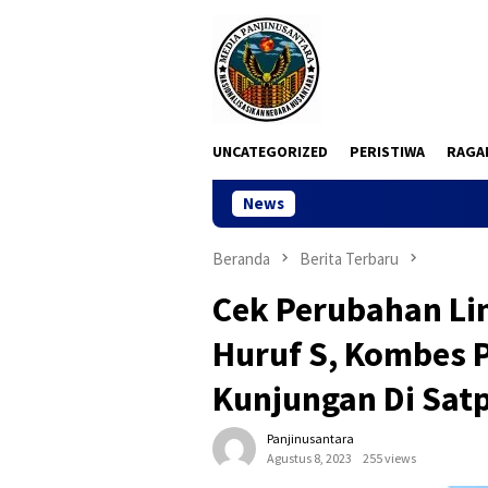
Loncat
ke
konten
UNCATEGORIZED
PERISTIWA
RAGA
News
Dua Pekan
Beranda
Berita Terbaru
Cek Perubahan Lin
Huruf S, Kombes P
Kunjungan Di Sat
Panjinusantara
Agustus 8, 2023
255 views