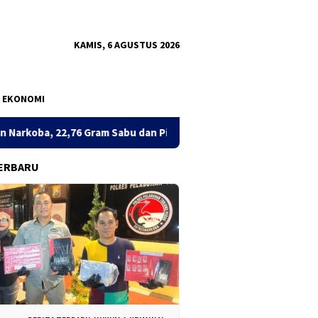
KAMIS, 6 AGUSTUS 2026
EKONOMI
m Sabu dan Pil Ekstasi Disita
Sinergi Total Berantas Narko
ERBARU