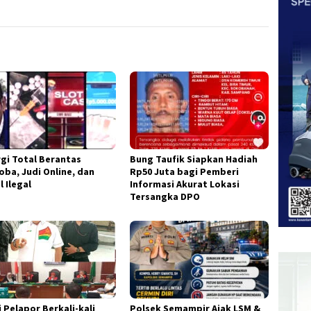
rgi Total Berantas
Bung Taufik Siapkan Hadiah
oba, Judi Online, dan
Rp50 Juta bagi Pemberi
l Ilegal
Informasi Akurat Lokasi
Tersangka DPO
 Pelapor Berkali-kali
Polsek Semampir Ajak LSM &