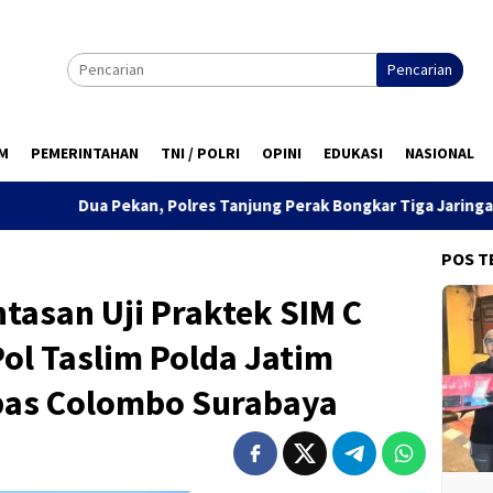
Pencarian
M
PEMERINTAHAN
TNI / POLRI
OPINI
EDUKASI
NASIONAL
, Polres Tanjung Perak Bongkar Tiga Jaringan Narkoba, 22,76 Gra
POS T
tasan Uji Praktek SIM C
ol Taslim Polda Jatim
pas Colombo Surabaya