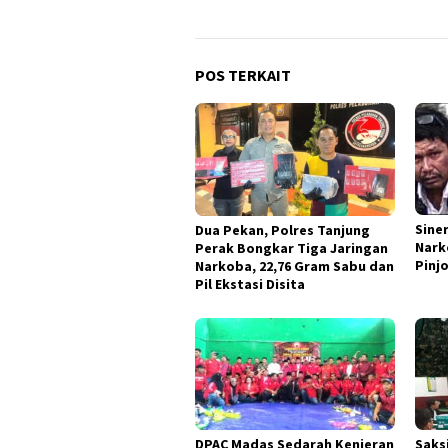
POS TERKAIT
Sine
Dua Pekan, Polres Tanjung
Nark
Perak Bongkar Tiga Jaringan
Pinjo
Narkoba, 22,76 Gram Sabu dan
Pil Ekstasi Disita
DPAC Madas Sedarah Kenjeran
Saksi