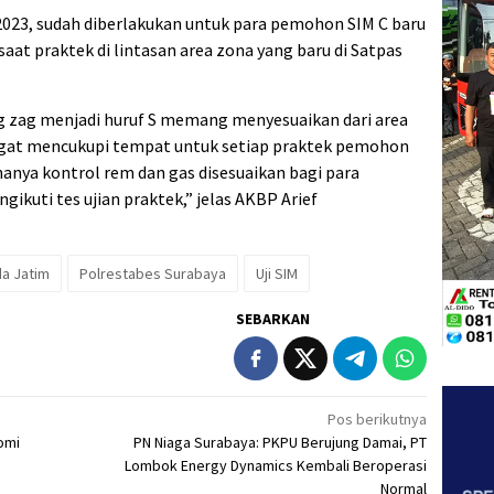
2023, sudah diberlakukan untuk para pemohon SIM C baru
saat praktek di lintasan area zona yang baru di Satpas
zig zag menjadi huruf S memang menyesuaikan dari area
angat mencukupi tempat untuk setiap praktek pemohon
anya kontrol rem dan gas disesuaikan bagi para
kuti tes ujian praktek,” jelas AKBP Arief
da Jatim
Polrestabes Surabaya
Uji SIM
SEBARKAN
Pos berikutnya
omi
PN Niaga Surabaya: PKPU Berujung Damai, PT
Lombok Energy Dynamics Kembali Beroperasi
Normal