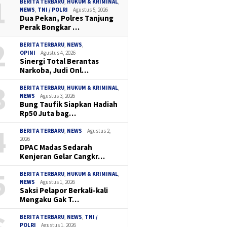
1
BERITA TERBARU
,
HUKUM & KRIMINAL
,
NEWS
,
TNI / POLRI
Agustus 5, 2026
Dua Pekan, Polres Tanjung
Perak Bongkar …
2
BERITA TERBARU
,
NEWS
,
OPINI
Agustus 4, 2026
Sinergi Total Berantas
Narkoba, Judi Onl…
3
BERITA TERBARU
,
HUKUM & KRIMINAL
,
NEWS
Agustus 3, 2026
Bung Taufik Siapkan Hadiah
Rp50 Juta bag…
4
BERITA TERBARU
,
NEWS
Agustus 2,
2026
DPAC Madas Sedarah
Kenjeran Gelar Cangkr…
5
BERITA TERBARU
,
HUKUM & KRIMINAL
,
NEWS
Agustus 1, 2026
Saksi Pelapor Berkali-kali
Mengaku Gak T…
BERITA TERBARU
,
NEWS
,
TNI /
POLRI
Agustus 1, 2026