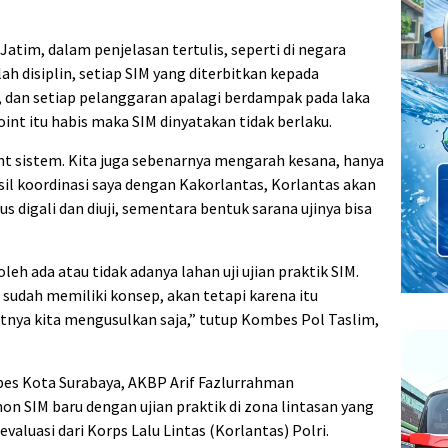
Jatim, dalam penjelasan tertulis, seperti di negara
h disiplin, setiap SIM yang diterbitkan kepada
6, dan setiap pelanggaran apalagi berdampak pada laka
oint itu habis maka SIM dinyatakan tidak berlaku.
int sistem. Kita juga sebenarnya mengarah kesana, hanya
il koordinasi saya dengan Kakorlantas, Korlantas akan
digali dan diuji, sementara bentuk sarana ujinya bisa
leh ada atau tidak adanya lahan uji ujian praktik SIM.
 sudah memiliki konsep, akan tetapi karena itu
tnya kita mengusulkan saja,” tutup Kombes Pol Taslim,
bes Kota Surabaya, AKBP Arif Fazlurrahman
 SIM baru dengan ujian praktik di zona lintasan yang
evaluasi dari Korps Lalu Lintas (Korlantas) Polri.