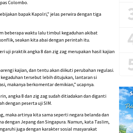
tpas Colombo.
ebijakan bapak Kapolri,” jelas perwira dengan tiga
am beberapa waktu lalu timbul kegaduhan akibat
nflik, seakan kita abai dengan perintah itu.
ri uji praktik angka 8 dan zig zag merupakan hasil kajian
engi kajian, dan tentu akan diikuti perubahan regulasi.
kegaduhan tersebut lebih ditujukan, lantaran si
si, makanya berkomentar demikian,” ucapnya.
n, angka 8 dan zig zag sudah ditiadakan dan diganti
ah dengan peserta uji SIM.
ag, maka artinya kita sama seperti negara belanda dan
sama dengan Jepang dan Singapura. Namun, kata Taslim,
ngaruhi juga dengan karakter sosial masyarakat