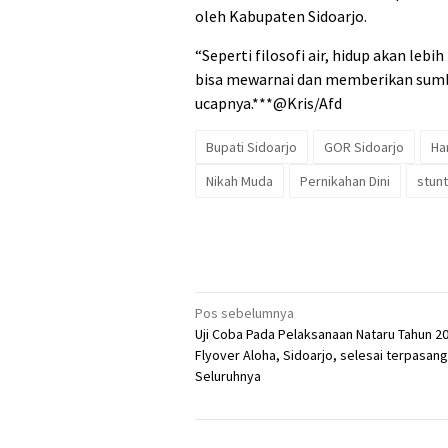
oleh Kabupaten Sidoarjo.
“Seperti filosofi air, hidup akan lebih
bisa mewarnai dan memberikan sumb
ucapnya.***@Kris/Afd
Bupati Sidoarjo
GOR Sidoarjo
Ha
Nikah Muda
Pernikahan Dini
stunt
Navigasi
Pos sebelumnya
Uji Coba Pada Pelaksanaan Nataru Tahun 20
pos
Flyover Aloha, Sidoarjo, selesai terpasang
Seluruhnya