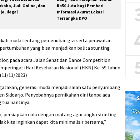
rkoba, Judi Online, dan
Rp50 Juta bagi Pemberi
jol Ilegal
Informasi Akurat Lokasi
Tersangka DPO
kah muda tentang pemenuhan gizi serta perawatan
pertumbuhan yang bisa menjadikan balita stunting.
lor, pada acara Jalan Sehat dan Dance Competition
emperingati Hari Kesehatan Nasional (HKN) Ke-59 tahun
 (11/11/2023)
gatakan, generasi muda menjadi salah satu penyumbang
en Sidoarjo. Penyebabnya pernikahan dini tanpa ada
 tua nantinya.
, persiapkan dulu dengan matang agar angka stunting
dak kita inginkan dapat kita minimalisir bersama,”