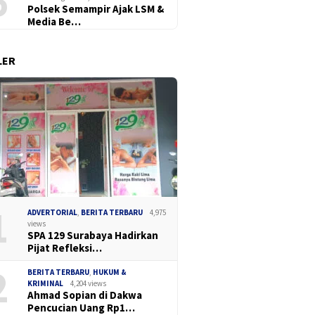
6
Polsek Semampir Ajak LSM &
Media Be…
LER
1
ADVERTORIAL
,
BERITA TERBARU
4,975
views
SPA 129 Surabaya Hadirkan
Pijat Refleksi…
2
BERITA TERBARU
,
HUKUM &
KRIMINAL
4,204 views
Ahmad Sopian di Dakwa
Pencucian Uang Rp1…