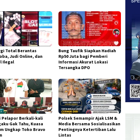
rgi Total Berantas
Bung Taufik Siapkan Hadiah
oba, Judi Online, dan
Rp50 Juta bagi Pemberi
l Ilegal
Informasi Akurat Lokasi
Tersangka DPO
 Pelapor Berkali-kali
Polsek Semampir Ajak LSM &
aku Gak Tahu, Kuasa
Media Bersama Sosialisasikan
m Ungkap Toko Bravo
Pentingnya Ketertiban Lalu
n
Lintas