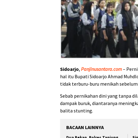
Sidoarjo
,
Panjinusantara.com
– Perni
hal itu Bupati Sidoarjo Ahmad Muhdlo
tidak terburu-buru menikah sebelum
Sebab pernikahan dini yang tanpa d
dampak buruk, diantaranya meningkat
balita stunting.
BACAAN LAINNYA
Dua Pekan, Polres Tanjung
Si