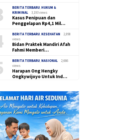
3
BERITA TERBARU
,
HUKUM &
KRIMINAL
3,193 views
Kasus Penipuan dan
Penggelapan Rp4,1 Mil…
4
BERITA TERBARU
,
KESEHATAN
2,898
views
Bidan Praktek Mandiri Afah
Fahmi Memberi…
5
BERITA TERBARU
,
NASIONAL
2,666
views
Harapan Ong Hengky
Ongkywijoyo Untuk Ind…