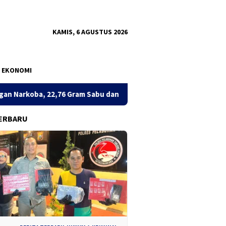
KAMIS, 6 AGUSTUS 2026
EKONOMI
m Sabu dan Pil Ekstasi Disita
Sinergi Total Berantas Nark
ERBARU