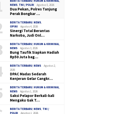
1
BERITA TERBARU
,
HUKUM & KRIMINAL
,
NEWS
,
TNI / POLRI
Agustus 5, 2026
Dua Pekan, Polres Tanjung
Perak Bongkar …
2
BERITA TERBARU
,
NEWS
,
OPINI
Agustus 4, 2026
Sinergi Total Berantas
Narkoba, Judi Onl…
3
BERITA TERBARU
,
HUKUM & KRIMINAL
,
NEWS
Agustus 3, 2026
Bung Taufik Siapkan Hadiah
Rp50 Juta bag…
4
BERITA TERBARU
,
NEWS
Agustus 2,
2026
DPAC Madas Sedarah
Kenjeran Gelar Cangkr…
5
BERITA TERBARU
,
HUKUM & KRIMINAL
,
NEWS
Agustus 1, 2026
Saksi Pelapor Berkali-kali
Mengaku Gak T…
BERITA TERBARU
,
NEWS
,
TNI /
POLRI
Agustus 1, 2026