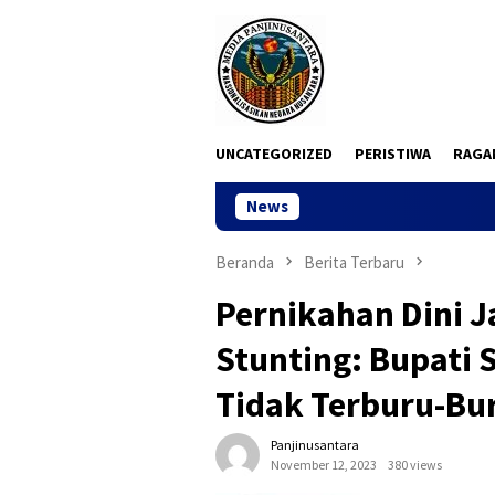
Loncat
ke
konten
UNCATEGORIZED
PERISTIWA
RAGA
News
Dua Pekan
Beranda
Berita Terbaru
Pernikahan Dini 
Stunting: Bupati 
Tidak Terburu-Bu
Panjinusantara
November 12, 2023
380 views