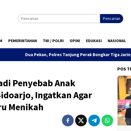
Pencarian
M
PEMERINTAHAN
TNI / POLRI
OPINI
EDUKASI
NASIONAL
, Polres Tanjung Perak Bongkar Tiga Jaringan Narkoba, 22,76 Gra
POS T
Jadi Penyebab Anak
Sidoarjo, Ingatkan Agar
ru Menikah