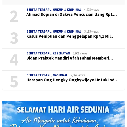
2
BERITA TERBARU
,
HUKUM & KRIMINAL
4,205 views
Ahmad Sopian di Dakwa Pencucian Uang Rp1…
3
BERITA TERBARU
,
HUKUM & KRIMINAL
3,195 views
Kasus Penipuan dan Penggelapan Rp4,1 Mil…
4
BERITA TERBARU
,
KESEHATAN
2,901 views
Bidan Praktek Mandiri Afah Fahmi Memberi…
5
BERITA TERBARU
,
NASIONAL
2,667 views
Harapan Ong Hengky Ongkywijoyo Untuk Ind…