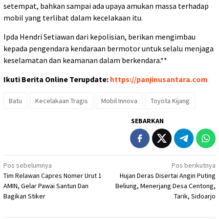
setempat, bahkan sampai ada upaya amukan massa terhadap
mobil yang terlibat dalam kecelakaan itu.
Ipda Hendri Setiawan dari kepolisian, berikan mengimbau
kepada pengendara kendaraan bermotor untuk selalu menjaga
keselamatan dan keamanan dalam berkendara.**
Ikuti Berita Online Terupdate:
https://panjinusantara.com
Batu
Kecelakaan Tragis
Mobil Innova
Toyota Kijang
SEBARKAN
Navigasi
Pos sebelumnya
Pos berikutnya
Tim Relawan Capres Nomer Urut 1
Hujan Deras Disertai Angin Puting
pos
AMIN, Gelar Pawai Santun Dan
Beliung, Menerjang Desa Centong,
Bagikan Stiker
Tarik, Sidoarjo