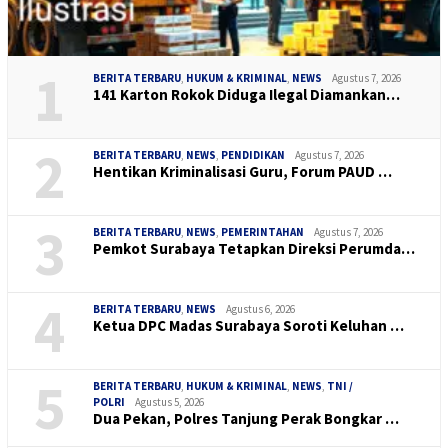
1
BERITA TERBARU
,
HUKUM & KRIMINAL
,
NEWS
Agustus 7, 2026
141 Karton Rokok Diduga Ilegal Diamankan…
2
BERITA TERBARU
,
NEWS
,
PENDIDIKAN
Agustus 7, 2026
Hentikan Kriminalisasi Guru, Forum PAUD …
3
BERITA TERBARU
,
NEWS
,
PEMERINTAHAN
Agustus 7, 2026
Pemkot Surabaya Tetapkan Direksi Perumda…
4
BERITA TERBARU
,
NEWS
Agustus 6, 2026
Ketua DPC Madas Surabaya Soroti Keluhan …
5
BERITA TERBARU
,
HUKUM & KRIMINAL
,
NEWS
,
TNI /
POLRI
Agustus 5, 2026
Dua Pekan, Polres Tanjung Perak Bongkar …