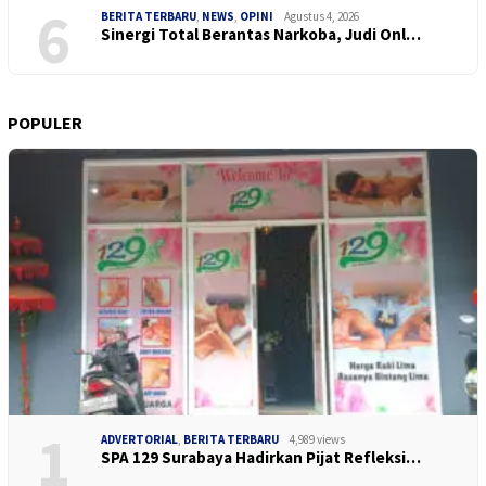
6
BERITA TERBARU
,
NEWS
,
OPINI
Agustus 4, 2026
Sinergi Total Berantas Narkoba, Judi Onl…
POPULER
1
ADVERTORIAL
,
BERITA TERBARU
4,989 views
SPA 129 Surabaya Hadirkan Pijat Refleksi…