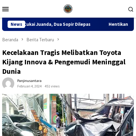
Loncat
Menu
ke
Mobile
konten
, Dua Sopir Dilepas
News
Hentikan Kriminalisasi Guru, Forum 
Beranda
Berita Terbaru
Kecelakaan Tragis Melibatkan Toyota
Kijang Innova & Pengemudi Meninggal
Dunia
Panjinusantara
Februari 4, 2024
451 views