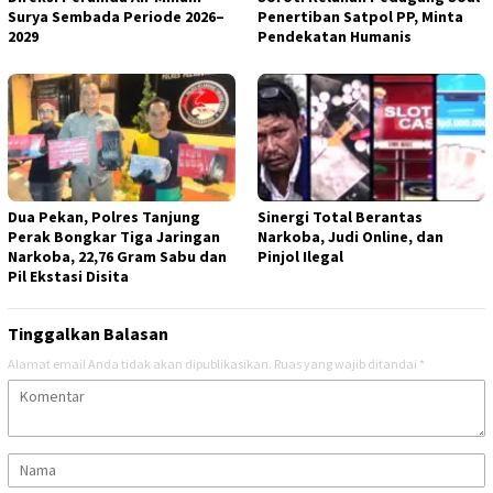
Surya Sembada Periode 2026–
Penertiban Satpol PP, Minta
2029
Pendekatan Humanis
Dua Pekan, Polres Tanjung
Sinergi Total Berantas
Perak Bongkar Tiga Jaringan
Narkoba, Judi Online, dan
Narkoba, 22,76 Gram Sabu dan
Pinjol Ilegal
Pil Ekstasi Disita
Tinggalkan Balasan
Alamat email Anda tidak akan dipublikasikan.
Ruas yang wajib ditandai
*