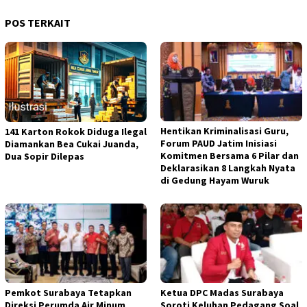
POS TERKAIT
Hentikan Kriminalisasi Guru,
141 Karton Rokok Diduga Ilegal
Forum PAUD Jatim Inisiasi
Diamankan Bea Cukai Juanda,
Komitmen Bersama 6 Pilar dan
Dua Sopir Dilepas
Deklarasikan 8 Langkah Nyata
di Gedung Hayam Wuruk
Pemkot Surabaya Tetapkan
Ketua DPC Madas Surabaya
Direksi Perumda Air Minum
Soroti Keluhan Pedagang Soal