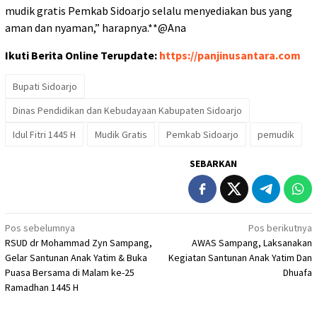
mudik gratis Pemkab Sidoarjo selalu menyediakan bus yang
aman dan nyaman,” harapnya.**@Ana
Ikuti Berita Online Terupdate:
https://panjinusantara.com
Bupati Sidoarjo
Dinas Pendidikan dan Kebudayaan Kabupaten Sidoarjo
Idul Fitri 1445 H
Mudik Gratis
Pemkab Sidoarjo
pemudik
SEBARKAN
Navigasi
Pos sebelumnya
Pos berikutnya
RSUD dr Mohammad Zyn Sampang,
AWAS Sampang, Laksanakan
pos
Gelar Santunan Anak Yatim & Buka
Kegiatan Santunan Anak Yatim Dan
Puasa Bersama di Malam ke-25
Dhuafa
Ramadhan 1445 H