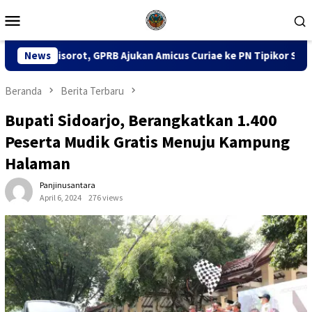
Loncat
Menu
ke
Mobile
konten
RB Ajukan Amicus Curiae ke PN Tipikor Surabaya
News
141 Kar
Beranda
Berita Terbaru
Bupati Sidoarjo, Berangkatkan 1.400
Peserta Mudik Gratis Menuju Kampung
Halaman
Panjinusantara
April 6, 2024
276 views