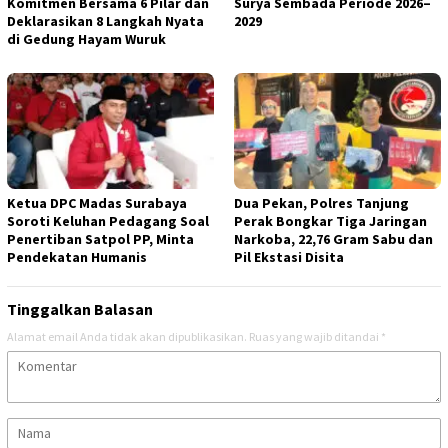
Komitmen Bersama 6 Pilar dan
Surya Sembada Periode 2026–
Deklarasikan 8 Langkah Nyata
2029
di Gedung Hayam Wuruk
Ketua DPC Madas Surabaya
Dua Pekan, Polres Tanjung
Soroti Keluhan Pedagang Soal
Perak Bongkar Tiga Jaringan
Penertiban Satpol PP, Minta
Narkoba, 22,76 Gram Sabu dan
Pendekatan Humanis
Pil Ekstasi Disita
Tinggalkan Balasan
Alamat email Anda tidak akan dipublikasikan.
Ruas yang wajib ditandai
*