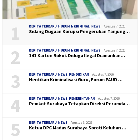
1
BERITA TERBARU
,
HUKUM & KRIMINAL
,
NEWS
Agustus 7, 2026
Sidang Dugaan Korupsi Pengerukan Tanjung…
2
BERITA TERBARU
,
HUKUM & KRIMINAL
,
NEWS
Agustus 7, 2026
141 Karton Rokok Diduga Ilegal Diamankan…
3
BERITA TERBARU
,
NEWS
,
PENDIDIKAN
Agustus 7, 2026
Hentikan Kriminalisasi Guru, Forum PAUD …
4
BERITA TERBARU
,
NEWS
,
PEMERINTAHAN
Agustus 7, 2026
Pemkot Surabaya Tetapkan Direksi Perumda…
5
BERITA TERBARU
,
NEWS
Agustus 6, 2026
Ketua DPC Madas Surabaya Soroti Keluhan …