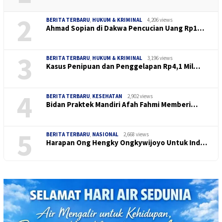
2
BERITA TERBARU
,
HUKUM & KRIMINAL
4,206 views
Ahmad Sopian di Dakwa Pencucian Uang Rp1…
3
BERITA TERBARU
,
HUKUM & KRIMINAL
3,196 views
Kasus Penipuan dan Penggelapan Rp4,1 Mil…
4
BERITA TERBARU
,
KESEHATAN
2,902 views
Bidan Praktek Mandiri Afah Fahmi Memberi…
5
BERITA TERBARU
,
NASIONAL
2,668 views
Harapan Ong Hengky Ongkywijoyo Untuk Ind…