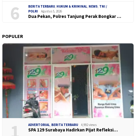
6
BERITA TERBARU
,
HUKUM & KRIMINAL
,
NEWS
,
TNI /
POLRI
Agustus 5, 2026
Dua Pekan, Polres Tanjung Perak Bongkar …
POPULER
1
ADVERTORIAL
,
BERITA TERBARU
4,992 views
SPA 129 Surabaya Hadirkan Pijat Refleksi…