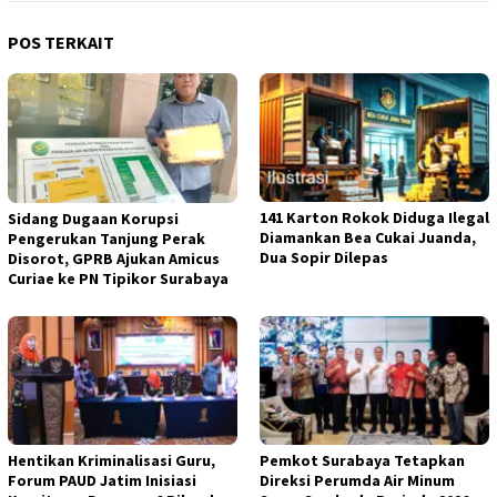
POS TERKAIT
141 Karton Rokok Diduga Ilegal
Sidang Dugaan Korupsi
Diamankan Bea Cukai Juanda,
Pengerukan Tanjung Perak
Dua Sopir Dilepas
Disorot, GPRB Ajukan Amicus
Curiae ke PN Tipikor Surabaya
Hentikan Kriminalisasi Guru,
Pemkot Surabaya Tetapkan
Forum PAUD Jatim Inisiasi
Direksi Perumda Air Minum