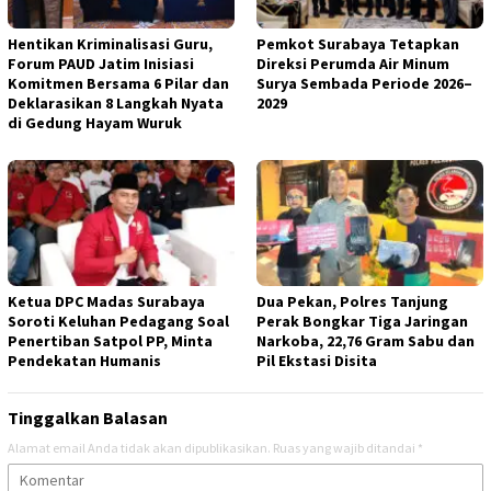
Hentikan Kriminalisasi Guru,
Pemkot Surabaya Tetapkan
Forum PAUD Jatim Inisiasi
Direksi Perumda Air Minum
Komitmen Bersama 6 Pilar dan
Surya Sembada Periode 2026–
Deklarasikan 8 Langkah Nyata
2029
di Gedung Hayam Wuruk
Ketua DPC Madas Surabaya
Dua Pekan, Polres Tanjung
Soroti Keluhan Pedagang Soal
Perak Bongkar Tiga Jaringan
Penertiban Satpol PP, Minta
Narkoba, 22,76 Gram Sabu dan
Pendekatan Humanis
Pil Ekstasi Disita
Tinggalkan Balasan
Alamat email Anda tidak akan dipublikasikan.
Ruas yang wajib ditandai
*