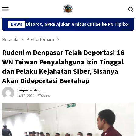
Loncat
Menu
ke
Mobile
konten
B Ajukan Amicus Curiae ke PN Tipikor Surabaya
News
141 Karto
Beranda
Berita Terbaru
Rudenim Denpasar Telah Deportasi 16
WN Taiwan Penyalahguna Izin Tinggal
dan Pelaku Kejahatan Siber, Sisanya
Akan Dideportasi Bertahap
Panjinusantara
Juli 1, 2024
276 views