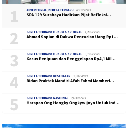
1
ADVERTORIAL
,
BERITA TERBARU
4,992 views
SPA 129 Surabaya Hadirkan Pijat Refleksi…
2
BERITA TERBARU
,
HUKUM & KRIMINAL
4,206 views
Ahmad Sopian di Dakwa Pencucian Uang Rp1…
3
BERITA TERBARU
,
HUKUM & KRIMINAL
3,196 views
Kasus Penipuan dan Penggelapan Rp4,1 Mil…
4
BERITA TERBARU
,
KESEHATAN
2,902 views
Bidan Praktek Mandiri Afah Fahmi Memberi…
5
BERITA TERBARU
,
NASIONAL
2,668 views
Harapan Ong Hengky Ongkywijoyo Untuk Ind…