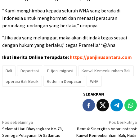
“Kami menghimbau kepada seluruh WNA yang berada di
Indonesia untuk menghor
mati dan menaati peraturan
perundang-undangan yang berlaku,” ucapnya.
“Jika ada yang melanggar, maka akan ditindak tegas sesuai
dengan hukum yang berlaku,” tegas Pramella.**@Ana
Ikuti Berita Online Terupdate:
https://panjinusantara.com
Bali
Deportasi
Ditjen Imigrasi
Kanwil Kemenkumham Bali
operasi Bali Becik
Rudenim Denpasar
WNA
SEBARKAN
Navigasi
Pos sebelumnya
Pos berikutnya
Selamat Hari Bhayangkara Ke-78,
Bentuk Sinergitas Antar Instansi:
pos
Semoga Pelayanan Di Satlantas
Kanwil Kemenkumham Bali, Hadir