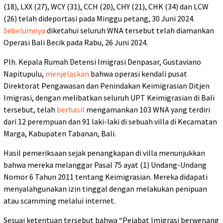
(18), LXX (27), WCY (31), CCH (20), CHY (21), CHK (34) dan LCW
(26) telah dideportasi pada Minggu petang, 30 Juni 2024.
Sebelumnya
diketahui seluruh WNA tersebut telah diamankan
Operasi Bali Becik pada Rabu, 26 Juni 2024.
Plh. Kepala Rumah Detensi Imigrasi Denpasar, Gustaviano
Napitupulu,
menjelaskan
bahwa operasi kendali pusat
Direktorat Pengawasan dan Penindakan Keimigrasian Ditjen
Imigrasi, dengan melibatkan seluruh UPT Keimigrasian di Bali
tersebut, telah
berhasil
mengamankan 103 WNA yang terdiri
dari 12 perempuan dan 91 laki-laki di sebuah villa di Kecamatan
Marga, Kabupaten Tabanan, Bali.
Hasil pemeriksaan sejak penangkapan di villa menunjukkan
bahwa mereka melanggar Pasal 75 ayat (1) Undang-Undang
Nomor 6 Tahun 2011 tentang Keimigrasian. Mereka didapati
menyalahgunakan izin tinggal dengan melakukan penipuan
atau scamming melalui internet.
Sesuai ketentuan tersebut bahwa “Pejabat Imigrasi berwenang