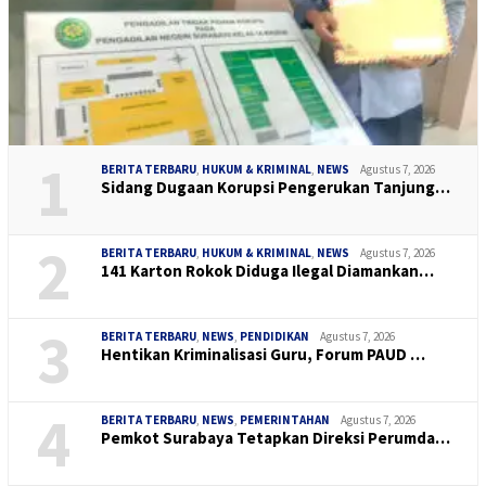
1
BERITA TERBARU
,
HUKUM & KRIMINAL
,
NEWS
Agustus 7, 2026
Sidang Dugaan Korupsi Pengerukan Tanjung…
2
BERITA TERBARU
,
HUKUM & KRIMINAL
,
NEWS
Agustus 7, 2026
141 Karton Rokok Diduga Ilegal Diamankan…
3
BERITA TERBARU
,
NEWS
,
PENDIDIKAN
Agustus 7, 2026
Hentikan Kriminalisasi Guru, Forum PAUD …
4
BERITA TERBARU
,
NEWS
,
PEMERINTAHAN
Agustus 7, 2026
Pemkot Surabaya Tetapkan Direksi Perumda…