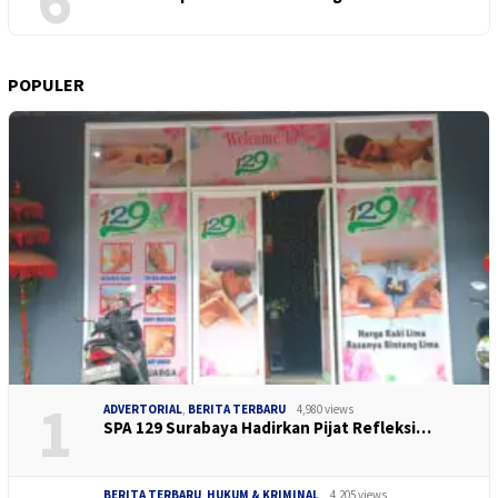
POPULER
1
ADVERTORIAL
,
BERITA TERBARU
4,980 views
SPA 129 Surabaya Hadirkan Pijat Refleksi…
BERITA TERBARU
,
HUKUM & KRIMINAL
4,205 views