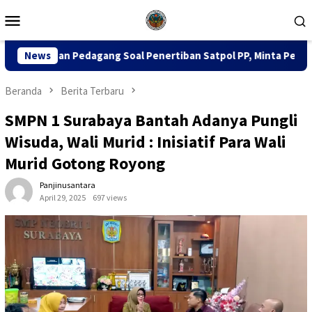
Loncat
Menu
ke
Mobile
konten
ang Soal Penertiban Satpol PP, Minta Pendekatan Humanis
News
Beranda
Berita Terbaru
SMPN 1 Surabaya Bantah Adanya Pungli
Wisuda, Wali Murid : Inisiatif Para Wali
Murid Gotong Royong
Panjinusantara
April 29, 2025
697 views