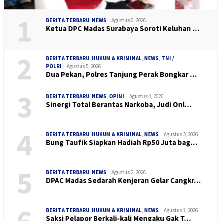
1
BERITA TERBARU
,
NEWS
Agustus 6, 2026
Ketua DPC Madas Surabaya Soroti Keluhan …
2
BERITA TERBARU
,
HUKUM & KRIMINAL
,
NEWS
,
TNI /
POLRI
Agustus 5, 2026
Dua Pekan, Polres Tanjung Perak Bongkar …
3
BERITA TERBARU
,
NEWS
,
OPINI
Agustus 4, 2026
Sinergi Total Berantas Narkoba, Judi Onl…
4
BERITA TERBARU
,
HUKUM & KRIMINAL
,
NEWS
Agustus 3, 2026
Bung Taufik Siapkan Hadiah Rp50 Juta bag…
5
BERITA TERBARU
,
NEWS
Agustus 2, 2026
DPAC Madas Sedarah Kenjeran Gelar Cangkr…
6
BERITA TERBARU
,
HUKUM & KRIMINAL
,
NEWS
Agustus 1, 2026
Saksi Pelapor Berkali-kali Mengaku Gak T…