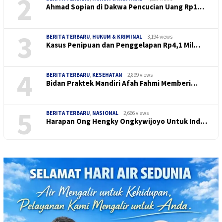
2
Ahmad Sopian di Dakwa Pencucian Uang Rp1…
3
BERITA TERBARU
,
HUKUM & KRIMINAL
3,194 views
Kasus Penipuan dan Penggelapan Rp4,1 Mil…
4
BERITA TERBARU
,
KESEHATAN
2,899 views
Bidan Praktek Mandiri Afah Fahmi Memberi…
5
BERITA TERBARU
,
NASIONAL
2,666 views
Harapan Ong Hengky Ongkywijoyo Untuk Ind…