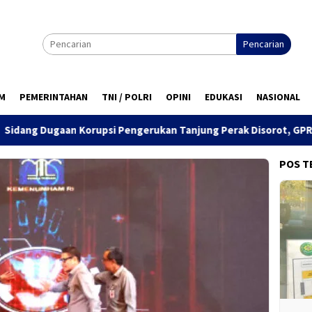
Pencarian
M
PEMERINTAHAN
TNI / POLRI
OPINI
EDUKASI
NASIONAL
rupsi Pengerukan Tanjung Perak Disorot, GPRB Ajukan Amicus Cu
POS T