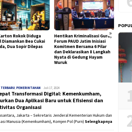
POPU
»
ikan Kriminalisasi Guru,
Pemkot Surabaya Tetapkan
Ketua
m PAUD Jatim Inisiasi
Direksi Perumda Air Minum
Sorot
tmen Bersama 6 Pilar
Surya Sembada Periode
Soal P
Deklarasikan 8 Langkah
2026–2029
Minta
a di Gedung Hayam
uk
 TERBARU
,
PEMERINTAHAN
Panjinusantara
Juli 17, 2024
epat Transformasi Digital: Kemenkumham,
urkan Dua Aplikasi Baru untuk Efisiensi dan
tivitas Organisasi
usantara, Jakarta – Sekretaris Jenderal Kementerian Hukum dan
sasi Manusia (Kemenkumham), Komjen Pol (Purn)
Selengkapnya