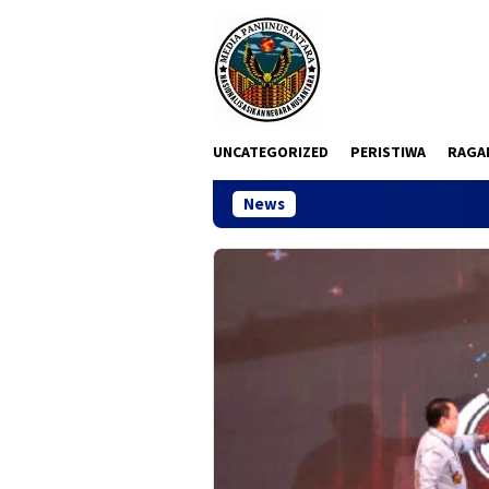
Loncat
ke
konten
UNCATEGORIZED
PERISTIWA
RAGA
News
Sidang Dugaan Ko