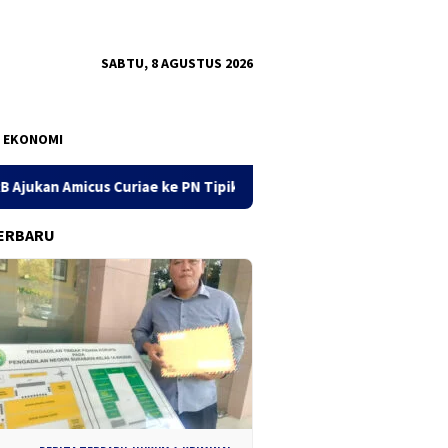
SABTU, 8 AGUSTUS 2026
EKONOMI
riae ke PN Tipikor Surabaya
141 Karton Rokok Diduga Il
ERBARU