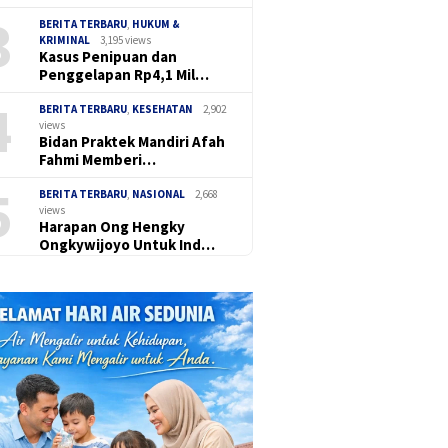
3
BERITA TERBARU
,
HUKUM &
KRIMINAL
3,195 views
Kasus Penipuan dan
Penggelapan Rp4,1 Mil…
4
BERITA TERBARU
,
KESEHATAN
2,902
views
Bidan Praktek Mandiri Afah
Fahmi Memberi…
5
BERITA TERBARU
,
NASIONAL
2,668
views
Harapan Ong Hengky
Ongkywijoyo Untuk Ind…