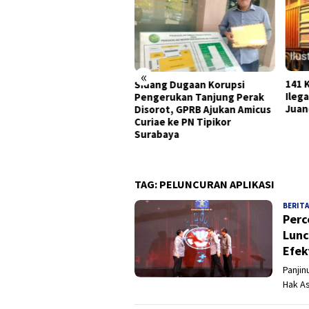
«
141 Karton Rokok Diduga
Hent
ang Dugaan Korupsi
Ilegal Diamankan Bea Cukai
Foru
ngerukan Tanjung Perak
Juanda, Dua Sopir Dilepas
Komi
orot, GPRB Ajukan Amicus
dan 
iae ke PN Tipikor
Nyat
rabaya
Wur
TAG:
PELUNCURAN APLIKASI
BERITA
Perc
Lunc
Efek
Panjin
Hak A