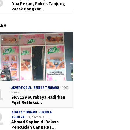
6
Dua Pekan, Polres Tanjung
Perak Bongkar …
LER
 DPC Madas Surabaya
141 Kar
Sidang Dugaan Korupsi
i Keluhan Pedagang
Ilegal 
Pengerukan Tanjung Perak
enertiban Satpol PP,
Juanda,
Disorot, GPRB Ajukan Amicus
 Pendekatan Humanis
Curiae ke PN Tipikor
Surabaya
1
ADVERTORIAL
,
BERITA TERBARU
4,990
views
SPA 129 Surabaya Hadirkan
Pijat Refleksi…
2
BERITA TERBARU
,
HUKUM &
KRIMINAL
4,206 views
Ahmad Sopian di Dakwa
Pencucian Uang Rp1…