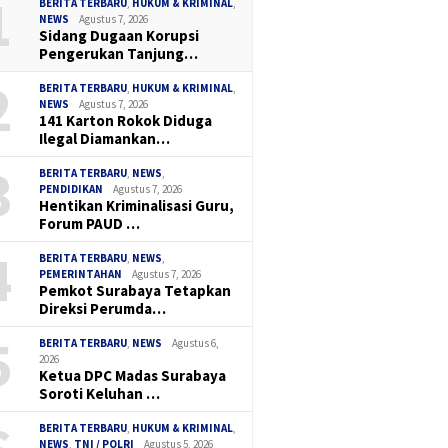
1
BERITA TERBARU
,
HUKUM & KRIMINAL
,
NEWS
Agustus 7, 2026
Sidang Dugaan Korupsi
Pengerukan Tanjung…
2
BERITA TERBARU
,
HUKUM & KRIMINAL
,
NEWS
Agustus 7, 2026
141 Karton Rokok Diduga
Ilegal Diamankan…
3
BERITA TERBARU
,
NEWS
,
PENDIDIKAN
Agustus 7, 2026
Hentikan Kriminalisasi Guru,
Forum PAUD …
4
BERITA TERBARU
,
NEWS
,
PEMERINTAHAN
Agustus 7, 2026
Pemkot Surabaya Tetapkan
Direksi Perumda…
5
BERITA TERBARU
,
NEWS
Agustus 6,
2026
Ketua DPC Madas Surabaya
Soroti Keluhan …
BERITA TERBARU
,
HUKUM & KRIMINAL
,
NEWS
,
TNI / POLRI
Agustus 5, 2026