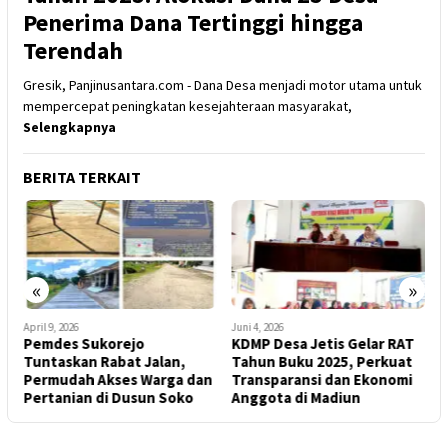
Penerima Dana Tertinggi hingga
Terendah
Gresik, Panjinusantara.com - Dana Desa menjadi motor utama untuk
mempercepat peningkatan kesejahteraan masyarakat,
Selengkapnya
BERITA TERKAIT
«
»
April 9, 2026
Juni 4, 2026
J
Pemdes Sukorejo
KDMP Desa Jetis Gelar RAT
P
Tuntaskan Rabat Jalan,
Tahun Buku 2025, Perkuat
P
Permudah Akses Warga dan
Transparansi dan Ekonomi
B
Pertanian di Dusun Soko
Anggota di Madiun
R