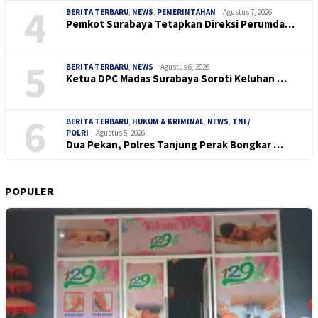
4
BERITA TERBARU
,
NEWS
,
PEMERINTAHAN
Agustus 7, 2026
Pemkot Surabaya Tetapkan Direksi Perumda…
5
BERITA TERBARU
,
NEWS
Agustus 6, 2026
Ketua DPC Madas Surabaya Soroti Keluhan …
6
BERITA TERBARU
,
HUKUM & KRIMINAL
,
NEWS
,
TNI /
POLRI
Agustus 5, 2026
Dua Pekan, Polres Tanjung Perak Bongkar …
POPULER