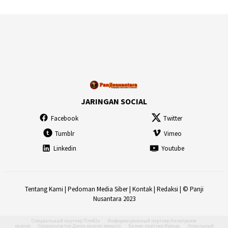
JARINGAN SOCIAL
Facebook
Twitter
Tumblr
Vimeo
Linkedin
Youtube
Tentang Kami
|
Pedoman Media Siber
|
Kontak
|
Redaksi
| © Panji
Nusantara 2023
Специальный партнер
Плей2х
Информационный партнер
Килограмм
казино
Соорганизатор
Джозз казино зеркало
Бизнес-партнер
Френдс
Локальный