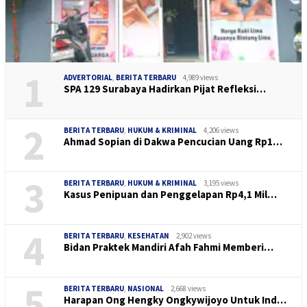
1
ADVERTORIAL
,
BERITA TERBARU
4,989 views
SPA 129 Surabaya Hadirkan Pijat Refleksi…
2
BERITA TERBARU
,
HUKUM & KRIMINAL
4,206 views
Ahmad Sopian di Dakwa Pencucian Uang Rp1…
3
BERITA TERBARU
,
HUKUM & KRIMINAL
3,195 views
Kasus Penipuan dan Penggelapan Rp4,1 Mil…
4
BERITA TERBARU
,
KESEHATAN
2,902 views
Bidan Praktek Mandiri Afah Fahmi Memberi…
5
BERITA TERBARU
,
NASIONAL
2,668 views
Harapan Ong Hengky Ongkywijoyo Untuk Ind…