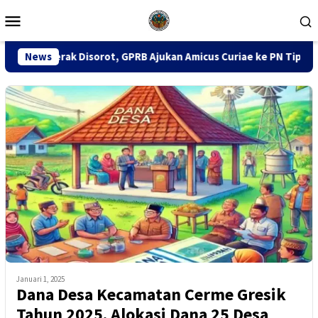
Loncat
Menu
ke
Mobile
konten
t, GPRB Ajukan Amicus Curiae ke PN Tipikor Surabaya
News
14
Januari 1, 2025
Dana Desa Kecamatan Cerme Gresik
Tahun 2025. Alokasi Dana 25 Desa