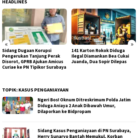
HEADLINES
«
»
Sidang Dugaan Korupsi
141 Karton Rokok Diduga
Pengerukan Tanjung Perak
Ilegal Diamankan Bea Cukai
Disorot, GPRB Ajukan Amicus
Juanda, Dua Sopir Dilepas
Curiae ke PN Tipikor Surabaya
TOPIK:
KASUS PENGANIAYAAN
Ngeri Bos! Oknum Ditreskrimum Polda Jatim
Diduga Aniaya 2 Anak Dibawah Umur,
Dilaporkan ke Bidpropam
Sidang Kasus Penganiayaan di PN Surabaya,
Herry Sunaryo Bantah Memukul, Korban