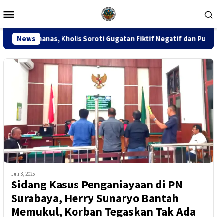
Loncat
Menu
ke
Mobile
konten
is Soroti Gugatan Fiktif Negatif dan Putusan PK 155
News
Si
Juli 3, 2025
Sidang Kasus Penganiayaan di PN
Surabaya, Herry Sunaryo Bantah
Memukul, Korban Tegaskan Tak Ada