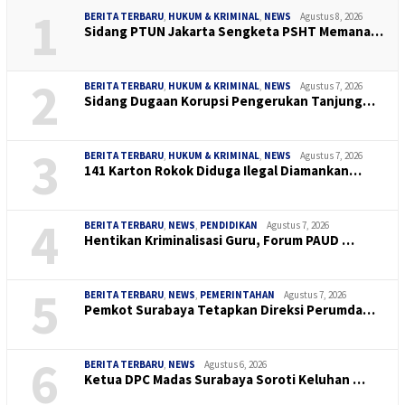
1
BERITA TERBARU
,
HUKUM & KRIMINAL
,
NEWS
Agustus 8, 2026
Sidang PTUN Jakarta Sengketa PSHT Memana…
2
BERITA TERBARU
,
HUKUM & KRIMINAL
,
NEWS
Agustus 7, 2026
Sidang Dugaan Korupsi Pengerukan Tanjung…
3
BERITA TERBARU
,
HUKUM & KRIMINAL
,
NEWS
Agustus 7, 2026
141 Karton Rokok Diduga Ilegal Diamankan…
4
BERITA TERBARU
,
NEWS
,
PENDIDIKAN
Agustus 7, 2026
Hentikan Kriminalisasi Guru, Forum PAUD …
5
BERITA TERBARU
,
NEWS
,
PEMERINTAHAN
Agustus 7, 2026
Pemkot Surabaya Tetapkan Direksi Perumda…
6
BERITA TERBARU
,
NEWS
Agustus 6, 2026
Ketua DPC Madas Surabaya Soroti Keluhan …