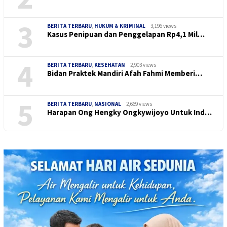
3
BERITA TERBARU
,
HUKUM & KRIMINAL
3,196 views
Kasus Penipuan dan Penggelapan Rp4,1 Mil…
4
BERITA TERBARU
,
KESEHATAN
2,903 views
Bidan Praktek Mandiri Afah Fahmi Memberi…
5
BERITA TERBARU
,
NASIONAL
2,669 views
Harapan Ong Hengky Ongkywijoyo Untuk Ind…