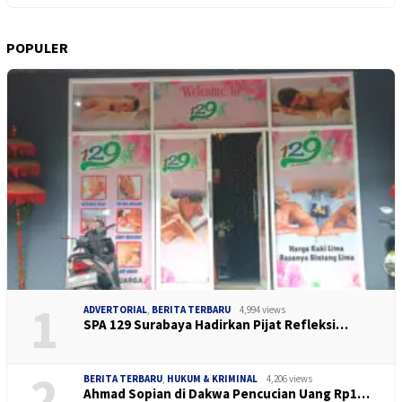
POPULER
1
ADVERTORIAL
,
BERITA TERBARU
4,994 views
SPA 129 Surabaya Hadirkan Pijat Refleksi…
2
BERITA TERBARU
,
HUKUM & KRIMINAL
4,206 views
Ahmad Sopian di Dakwa Pencucian Uang Rp1…