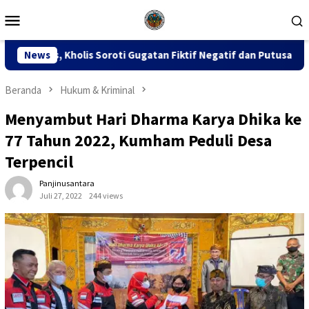
Loncat
Menu
ke
Mobile
konten
ti Gugatan Fiktif Negatif dan Putusan PK 155
News
Sidang D
Beranda
Hukum & Kriminal
Menyambut Hari Dharma Karya Dhika ke
77 Tahun 2022, Kumham Peduli Desa
Terpencil
Panjinusantara
Juli 27, 2022
244 views