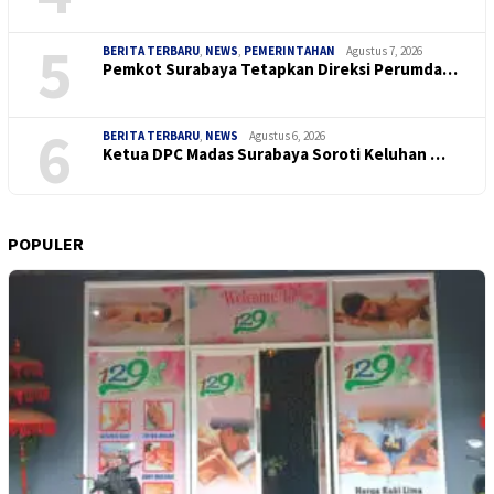
5
BERITA TERBARU
,
NEWS
,
PEMERINTAHAN
Agustus 7, 2026
Pemkot Surabaya Tetapkan Direksi Perumda…
6
BERITA TERBARU
,
NEWS
Agustus 6, 2026
Ketua DPC Madas Surabaya Soroti Keluhan …
POPULER