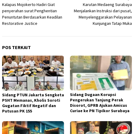
Kalapas Mojokerto Hadiri Giat
Karutan Medaeng Surabaya
pos
penyerahan surat Penghentian
Menjalankan Instruksi dari pusat,
Penuntutan Berdasarkan Keadilan
Menyelenggarakan Pelayanan
Restorative Justice
Kunjungan Tatap Muka
POS TERKAIT
Sidang Dugaan Korupsi
Sidang PTUN Jakarta Sengketa
Pengerukan Tanjung Perak
PSHT Memanas, Kholis Soroti
Disorot, GPRB Ajukan Amicus
Gugatan Fiktif Negatif dan
Curiae ke PN Tipikor Surabaya
Putusan PK 155