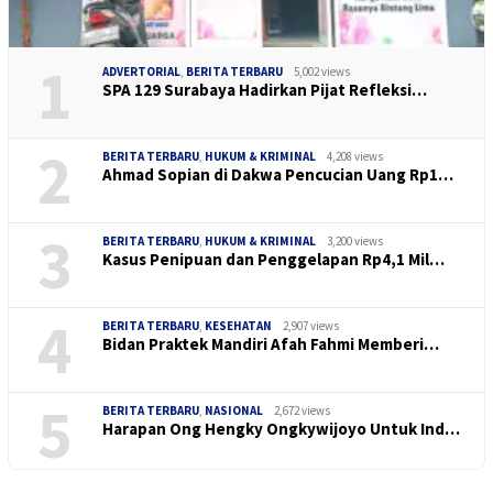
1
ADVERTORIAL
,
BERITA TERBARU
5,002 views
SPA 129 Surabaya Hadirkan Pijat Refleksi…
2
BERITA TERBARU
,
HUKUM & KRIMINAL
4,208 views
Ahmad Sopian di Dakwa Pencucian Uang Rp1…
3
BERITA TERBARU
,
HUKUM & KRIMINAL
3,200 views
Kasus Penipuan dan Penggelapan Rp4,1 Mil…
4
BERITA TERBARU
,
KESEHATAN
2,907 views
Bidan Praktek Mandiri Afah Fahmi Memberi…
5
BERITA TERBARU
,
NASIONAL
2,672 views
Harapan Ong Hengky Ongkywijoyo Untuk Ind…