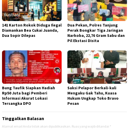
141 Karton Rokok Diduga Ilegal
Dua Pekan, Polres Tanjung
Diamankan Bea Cukai Juanda,
Perak Bongkar Tiga Jaringan
Dua Sopir Dilepas
Narkoba, 22,76 Gram Sabu dan
Pil Ekstasi Disita
Bung Taufik Siapkan Hadiah
Saksi Pelapor Berkali-kali
Rp50 Juta bagi Pemberi
Mengaku Gak Tahu, Kuasa
Informasi Akurat Lokasi
Hukum Ungkap Toko Bravo
Tersangka DPO
Pesan
Tinggalkan Balasan
Alamat email Anda tidak akan dipublikasikan.
Ruas yang wajib ditandai
*