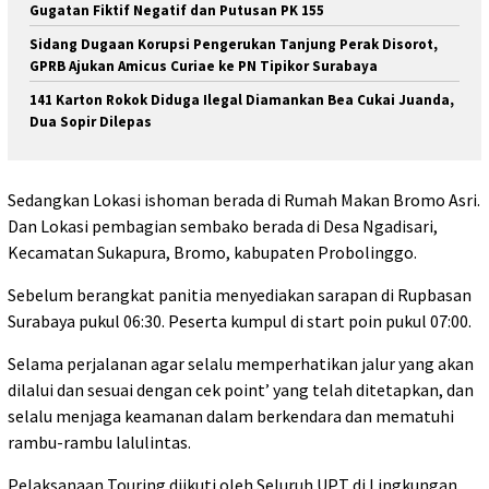
Gugatan Fiktif Negatif dan Putusan PK 155
Sidang Dugaan Korupsi Pengerukan Tanjung Perak Disorot,
GPRB Ajukan Amicus Curiae ke PN Tipikor Surabaya
141 Karton Rokok Diduga Ilegal Diamankan Bea Cukai Juanda,
Dua Sopir Dilepas
Sedangkan Lokasi ishoman berada di Rumah Makan Bromo Asri.
Dan Lokasi pembagian sembako berada di Desa Ngadisari,
Kecamatan Sukapura, Bromo, kabupaten Probolinggo.
Sebelum berangkat panitia menyediakan sarapan di Rupbasan
Surabaya pukul 06:30. Peserta kumpul di start poin pukul 07:00.
Selama perjalanan agar selalu memperhatikan jalur yang akan
dilalui dan sesuai dengan cek point’ yang telah ditetapkan, dan
selalu menjaga keamanan dalam berkendara dan mematuhi
rambu-rambu lalulintas.
Pelaksanaan Touring diikuti oleh Seluruh UPT di Lingkungan