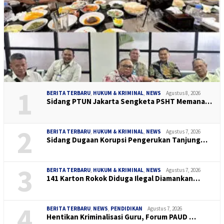
1
BERITA TERBARU
,
HUKUM & KRIMINAL
,
NEWS
Agustus 8, 2026
Sidang PTUN Jakarta Sengketa PSHT Memana…
2
BERITA TERBARU
,
HUKUM & KRIMINAL
,
NEWS
Agustus 7, 2026
Sidang Dugaan Korupsi Pengerukan Tanjung…
3
BERITA TERBARU
,
HUKUM & KRIMINAL
,
NEWS
Agustus 7, 2026
141 Karton Rokok Diduga Ilegal Diamankan…
4
BERITA TERBARU
,
NEWS
,
PENDIDIKAN
Agustus 7, 2026
Hentikan Kriminalisasi Guru, Forum PAUD …