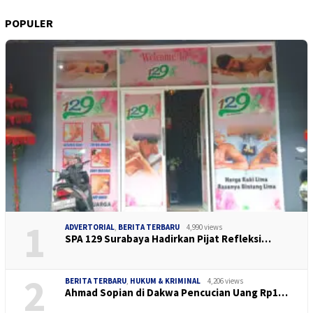
POPULER
1
ADVERTORIAL
,
BERITA TERBARU
4,990 views
SPA 129 Surabaya Hadirkan Pijat Refleksi…
2
BERITA TERBARU
,
HUKUM & KRIMINAL
4,206 views
Ahmad Sopian di Dakwa Pencucian Uang Rp1…