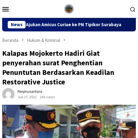
Loncat
Menu
ke
Mobile
konten
us Curiae ke PN Tipikor Surabaya
News
141 Karton Rokok Didug
Beranda
Hukum & Kriminal
Kalapas Mojokerto Hadiri Giat
penyerahan surat Penghentian
Penuntutan Berdasarkan Keadilan
Restorative Justice
Panjinusantara
Juli 27, 2022
243 views