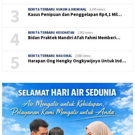
3
BERITA TERBARU
,
HUKUM & KRIMINAL
3,195 views
Kasus Penipuan dan Penggelapan Rp4,1 Mil…
4
BERITA TERBARU
,
KESEHATAN
2,902 views
Bidan Praktek Mandiri Afah Fahmi Memberi…
5
BERITA TERBARU
,
NASIONAL
2,668 views
Harapan Ong Hengky Ongkywijoyo Untuk Ind…