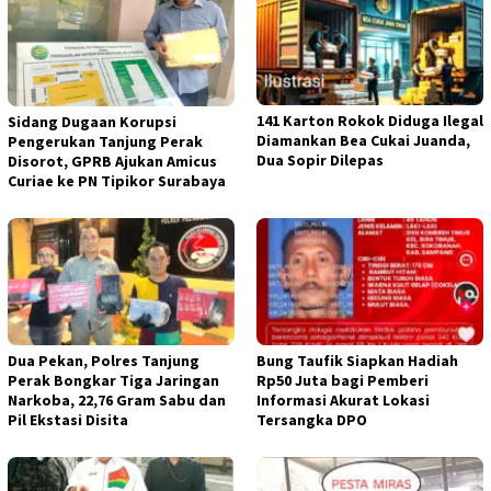
141 Karton Rokok Diduga Ilegal
Sidang Dugaan Korupsi
Diamankan Bea Cukai Juanda,
Pengerukan Tanjung Perak
Dua Sopir Dilepas
Disorot, GPRB Ajukan Amicus
Curiae ke PN Tipikor Surabaya
Dua Pekan, Polres Tanjung
Bung Taufik Siapkan Hadiah
Perak Bongkar Tiga Jaringan
Rp50 Juta bagi Pemberi
Narkoba, 22,76 Gram Sabu dan
Informasi Akurat Lokasi
Pil Ekstasi Disita
Tersangka DPO