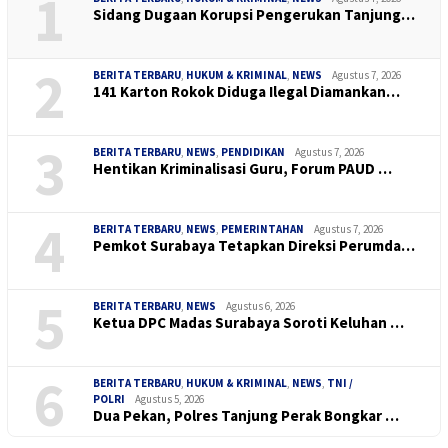
1
Sidang Dugaan Korupsi Pengerukan Tanjung…
2
BERITA TERBARU
,
HUKUM & KRIMINAL
,
NEWS
Agustus 7, 2026
141 Karton Rokok Diduga Ilegal Diamankan…
3
BERITA TERBARU
,
NEWS
,
PENDIDIKAN
Agustus 7, 2026
Hentikan Kriminalisasi Guru, Forum PAUD …
4
BERITA TERBARU
,
NEWS
,
PEMERINTAHAN
Agustus 7, 2026
Pemkot Surabaya Tetapkan Direksi Perumda…
5
BERITA TERBARU
,
NEWS
Agustus 6, 2026
Ketua DPC Madas Surabaya Soroti Keluhan …
6
BERITA TERBARU
,
HUKUM & KRIMINAL
,
NEWS
,
TNI /
POLRI
Agustus 5, 2026
Dua Pekan, Polres Tanjung Perak Bongkar …