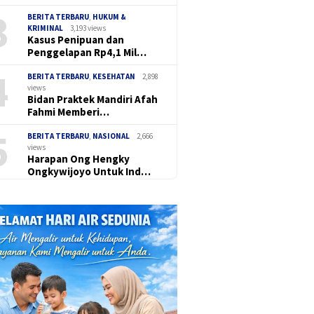
3
BERITA TERBARU
,
HUKUM &
KRIMINAL
3,193 views
Kasus Penipuan dan
Penggelapan Rp4,1 Mil…
4
BERITA TERBARU
,
KESEHATAN
2,898
views
Bidan Praktek Mandiri Afah
Fahmi Memberi…
5
BERITA TERBARU
,
NASIONAL
2,666
views
Harapan Ong Hengky
Ongkywijoyo Untuk Ind…