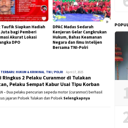
»
POPU
 Taufik Siapkan Hadiah
DPAC Madas Sedarah
Saksi 
 Juta bagi Pemberi
Kenjeran Gelar Cangkrukan
Menga
rmasi Akurat Lokasi
Hukum, Bahas Keamanan
Hukum
angka DPO
Negara dan Ilmu Intelijen
Pesan
Bersama TNI-Polri
 TERBARU
,
HUKUM & KRIMINAL
,
TNI / POLRI
Panjinusantara
April 17, 2025
si Ringkus 2 Pelaku Curanmor di Tulakan
tan, Pelaku Sempat Kabur Usai Tipu Korban
N – Dua pelaku pencurian sepeda motor (curanmor) berhasil
kus jajaran Polsek Tulakan dan Polsek
Selengkapnya