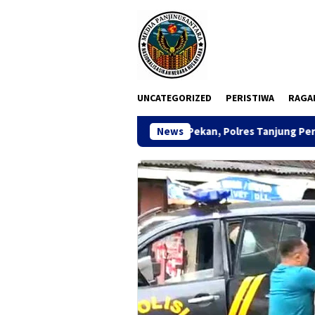
Loncat
ke
konten
UNCATEGORIZED
PERISTIWA
RAGA
Dua Pekan, Polres Tanjung Perak Bongkar Tiga Jaringa
News