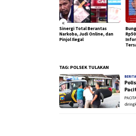
«
Sinergi Total Berantas
Bung
 Pekan, Polres Tanjung
Narkoba, Judi Online, dan
Rp50
ak Bongkar Tiga Jaringan
Pinjol Ilegal
Info
koba, 22,76 Gram Sabu
Ters
 Pil Ekstasi Disita
TAG:
POLSEK TULAKAN
BERITA
Poli
Paci
PACITA
diring