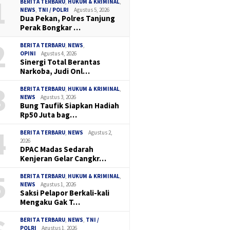
1
BERITA TERBARU
,
HUKUM & KRIMINAL
,
NEWS
,
TNI / POLRI
Agustus 5, 2026
Dua Pekan, Polres Tanjung
Perak Bongkar …
2
BERITA TERBARU
,
NEWS
,
OPINI
Agustus 4, 2026
Sinergi Total Berantas
Narkoba, Judi Onl…
3
BERITA TERBARU
,
HUKUM & KRIMINAL
,
NEWS
Agustus 3, 2026
Bung Taufik Siapkan Hadiah
Rp50 Juta bag…
4
BERITA TERBARU
,
NEWS
Agustus 2,
2026
DPAC Madas Sedarah
Kenjeran Gelar Cangkr…
5
BERITA TERBARU
,
HUKUM & KRIMINAL
,
NEWS
Agustus 1, 2026
Saksi Pelapor Berkali-kali
Mengaku Gak T…
BERITA TERBARU
,
NEWS
,
TNI /
POLRI
Agustus 1, 2026