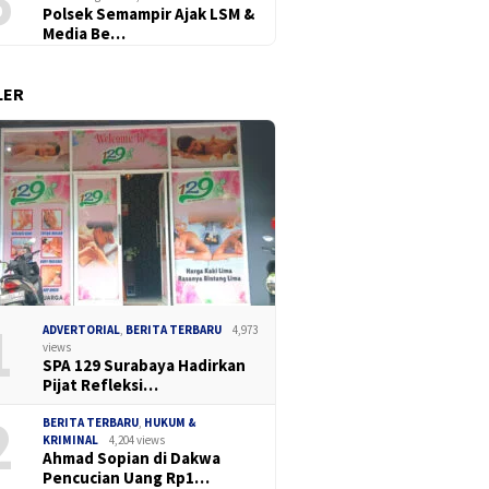
6
Polsek Semampir Ajak LSM &
Media Be…
LER
Pelapor Berkali-kali
Sinergi 
Dua Pekan, Polres Tanjung
ku Gak Tahu, Kuasa
Narkoba
Perak Bongkar Tiga Jaringan
 Ungkap Toko Bravo
Pinjol Il
Narkoba, 22,76 Gram Sabu
dan Pil Ekstasi Disita
1
ADVERTORIAL
,
BERITA TERBARU
4,973
views
SPA 129 Surabaya Hadirkan
Pijat Refleksi…
2
BERITA TERBARU
,
HUKUM &
KRIMINAL
4,204 views
Ahmad Sopian di Dakwa
Pencucian Uang Rp1…