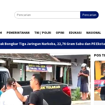
Pencarian
M
PEMERINTAHAN
TNI / POLRI
OPINI
EDUKASI
NASIONAL
n Narkoba, 22,76 Gram Sabu dan Pil Ekstasi Disita
Sinerg
POS T