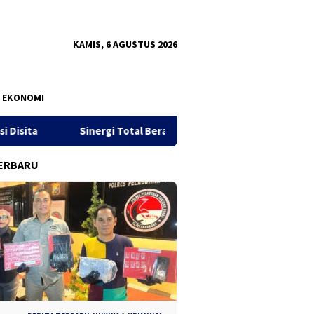
KAMIS, 6 AGUSTUS 2026
EKONOMI
i Total Berantas Narkoba, Judi Online, dan Pinjol Ilegal
B
ERBARU