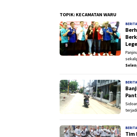
TOPIK:
KECAMATAN WARU
BERITA
Berh
Berk
Lege
Panjin
sekali
Sele
BERITA
Banj
Pant
Sidoar
terjad
BERITA
Tim 