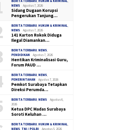
1
BERITA TERBARU
,
HUKUM & KRIMINAL
,
NEWS
Agustus 7, 2026
Sidang Dugaan Korupsi
Pengerukan Tanjung…
2
BERITA TERBARU
,
HUKUM & KRIMINAL
,
NEWS
Agustus 7, 2026
141 Karton Rokok Diduga
Ilegal Diamankan…
3
BERITA TERBARU
,
NEWS
,
PENDIDIKAN
Agustus 7, 2026
Hentikan Kriminalisasi Guru,
Forum PAUD …
4
BERITA TERBARU
,
NEWS
,
PEMERINTAHAN
Agustus 7, 2026
Pemkot Surabaya Tetapkan
Direksi Perumda…
5
BERITA TERBARU
,
NEWS
Agustus 6,
2026
Ketua DPC Madas Surabaya
Soroti Keluhan …
BERITA TERBARU
,
HUKUM & KRIMINAL
,
NEWS
,
TNI / POLRI
Agustus 5, 2026