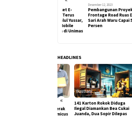
Agustus 18, 2024
Desember 12, 2023
Februa
Berharap Para Atlet E-
Pembangunan Proyek
Tim
Sport di Sidoarjo Terus
Frontage Road Ruas Delta
Urut
Berkembang: Zahlul Yussar,
Sari Arah Waru Capai 54
San
Buka Turnamen Mobile
Persen
Legends Perdana di Unimas
District
HEADLINES
«
141 Karton Rokok Diduga
Hent
ang Dugaan Korupsi
Ilegal Diamankan Bea Cukai
Foru
ngerukan Tanjung Perak
Juanda, Dua Sopir Dilepas
Komi
orot, GPRB Ajukan Amicus
dan 
iae ke PN Tipikor
Nyat
rabaya
Wur