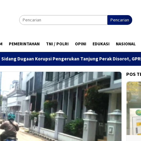
Pencarian
M
PEMERINTAHAN
TNI / POLRI
OPINI
EDUKASI
NASIONAL
i Pengerukan Tanjung Perak Disorot, GPRB Ajukan Amicus Curiae
POS T