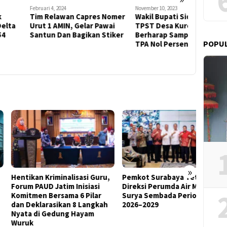
ri 4, 2024
November 10, 2023
Agustus 18, 2
 Relawan Capres Nomer
Wakil Bupati Sidoarjo Sidak
Berharap
 1 AMIN, Gelar Pawai
TPST Desa Kureksari,
Sport di
tun Dan Bagikan Stiker
Berharap Sampah Masuk
Berkemba
POPU
TPA Nol Persen
Buka Tu
Legends 
District
»
ikan Kriminalisasi Guru,
Pemkot Surabaya Tetapkan
Ketua
m PAUD Jatim Inisiasi
Direksi Perumda Air Minum
Sorot
tmen Bersama 6 Pilar
Surya Sembada Periode
Soal P
Deklarasikan 8 Langkah
2026–2029
Minta
a di Gedung Hayam
uk