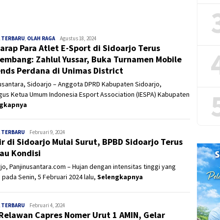
 TERBARU
,
OLAH RAGA
Panjinusantara
Agustus 18, 2024
arap Para Atlet E-Sport di Sidoarjo Terus
embang: Zahlul Yussar, Buka Turnamen Mobile
nds Perdana di Unimas District
usantara, Sidoarjo – Anggota DPRD Kabupaten Sidoarjo,
gus Ketua Umum Indonesia Esport Association (IESPA) Kabupaten
ngkapnya
 TERBARU
Panjinusantara
Februari 9, 2024
ir di Sidoarjo Mulai Surut, BPBD Sidoarjo Terus
au Kondisi
jo, Panjinusantara.com – Hujan dengan intensitas tinggi yang
i pada Senin, 5 Februari 2024 lalu,
Selengkapnya
 TERBARU
Panjinusantara
Februari 4, 2024
Relawan Capres Nomer Urut 1 AMIN, Gelar