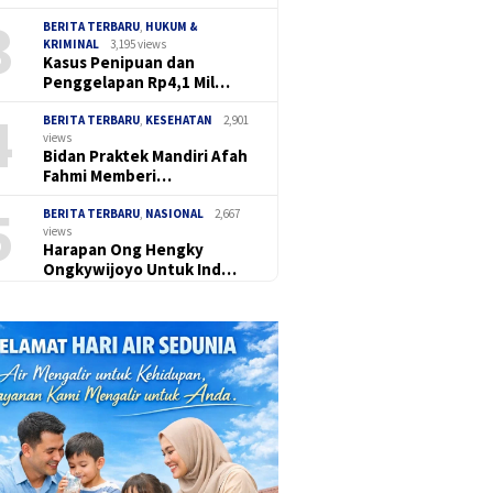
3
BERITA TERBARU
,
HUKUM &
KRIMINAL
3,195 views
Kasus Penipuan dan
Penggelapan Rp4,1 Mil…
4
BERITA TERBARU
,
KESEHATAN
2,901
views
Bidan Praktek Mandiri Afah
Fahmi Memberi…
5
BERITA TERBARU
,
NASIONAL
2,667
views
Harapan Ong Hengky
Ongkywijoyo Untuk Ind…