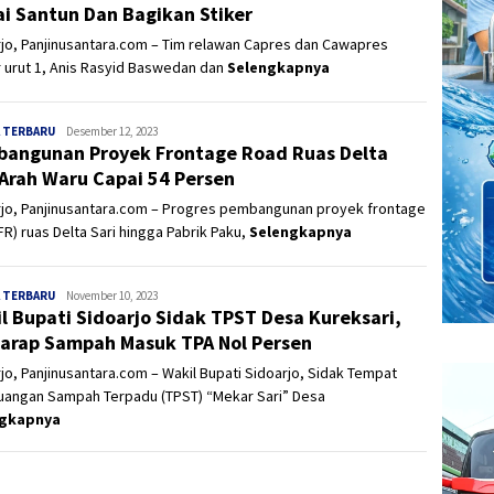
i Santun Dan Bagikan Stiker
jo, Panjinusantara.com – Tim relawan Capres dan Cawapres
 urut 1, Anis Rasyid Baswedan dan
Selengkapnya
 TERBARU
Panjinusantara
Desember 12, 2023
angunan Proyek Frontage Road Ruas Delta
 Arah Waru Capai 54 Persen
rjo, Panjinusantara.com – Progres pembangunan proyek frontage
FR) ruas Delta Sari hingga Pabrik Paku,
Selengkapnya
 TERBARU
Panjinusantara
November 10, 2023
l Bupati Sidoarjo Sidak TPST Desa Kureksari,
arap Sampah Masuk TPA Nol Persen
jo, Panjinusantara.com – Wakil Bupati Sidoarjo, Sidak Tempat
angan Sampah Terpadu (TPST) “Mekar Sari” Desa
ngkapnya