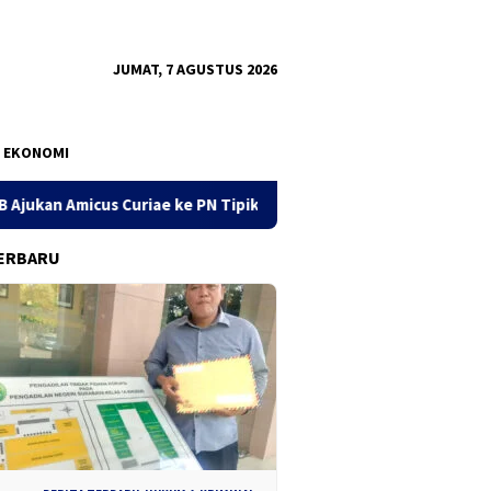
JUMAT, 7 AGUSTUS 2026
EKONOMI
 ke PN Tipikor Surabaya
141 Karton Rokok Diduga Ilegal 
ERBARU