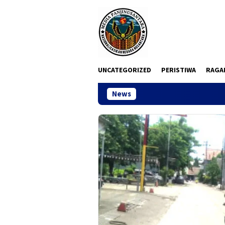
Loncat
ke
konten
UNCATEGORIZED
PERISTIWA
RAGA
News
Sidang Dugaan Korups