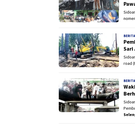
Pawa
Sidoar
nomer
BERITA
Pemb
Sari
Sidoa
road (
BERITA
Waki
Berh
Sidoar
Pembu
Sele