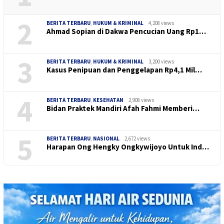
2
BERITA TERBARU
,
HUKUM & KRIMINAL
4,208 views
Ahmad Sopian di Dakwa Pencucian Uang Rp1…
3
BERITA TERBARU
,
HUKUM & KRIMINAL
3,200 views
Kasus Penipuan dan Penggelapan Rp4,1 Mil…
4
BERITA TERBARU
,
KESEHATAN
2,908 views
Bidan Praktek Mandiri Afah Fahmi Memberi…
5
BERITA TERBARU
,
NASIONAL
2,672 views
Harapan Ong Hengky Ongkywijoyo Untuk Ind…