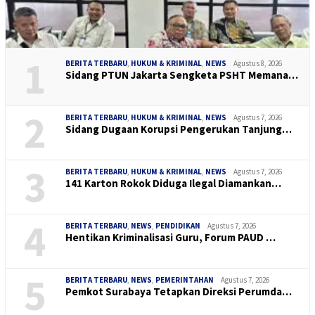
1
BERITA TERBARU
,
HUKUM & KRIMINAL
,
NEWS
Agustus 8, 2026
Sidang PTUN Jakarta Sengketa PSHT Memana…
2
BERITA TERBARU
,
HUKUM & KRIMINAL
,
NEWS
Agustus 7, 2026
Sidang Dugaan Korupsi Pengerukan Tanjung…
3
BERITA TERBARU
,
HUKUM & KRIMINAL
,
NEWS
Agustus 7, 2026
141 Karton Rokok Diduga Ilegal Diamankan…
4
BERITA TERBARU
,
NEWS
,
PENDIDIKAN
Agustus 7, 2026
Hentikan Kriminalisasi Guru, Forum PAUD …
5
BERITA TERBARU
,
NEWS
,
PEMERINTAHAN
Agustus 7, 2026
Pemkot Surabaya Tetapkan Direksi Perumda…