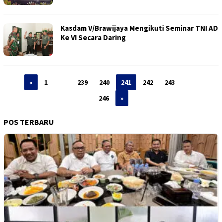
Kasdam V/Brawijaya Mengikuti Seminar TNI AD
Ke VI Secara Daring
«
1
…
239
240
241
242
243
…
246
»
POS TERBARU