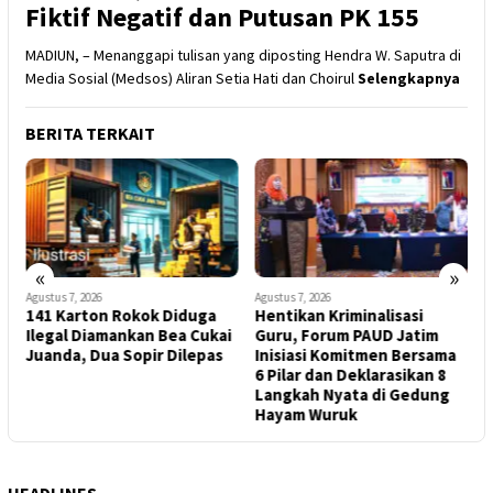
Fiktif Negatif dan Putusan PK 155
MADIUN, – Menanggapi tulisan yang diposting Hendra W. Saputra di
Media Sosial (Medsos) Aliran Setia Hati dan Choirul
Selengkapnya
BERITA TERKAIT
«
»
Agustus 7, 2026
Agustus 7, 2026
A
141 Karton Rokok Diduga
Hentikan Kriminalisasi
k
Ilegal Diamankan Bea Cukai
Guru, Forum PAUD Jatim
D
Juanda, Dua Sopir Dilepas
Inisiasi Komitmen Bersama
S
r
6 Pilar dan Deklarasikan 8
Langkah Nyata di Gedung
Hayam Wuruk