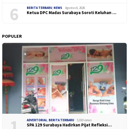
6
BERITA TERBARU
,
NEWS
Agustus 6, 2026
Ketua DPC Madas Surabaya Soroti Keluhan …
POPULER
1
ADVERTORIAL
,
BERITA TERBARU
5,010 views
SPA 129 Surabaya Hadirkan Pijat Refleksi…