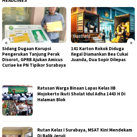
HEADLINES
«
»
Sidang Dugaan Korupsi
141 Karton Rokok Diduga
Pengerukan Tanjung Perak
Ilegal Diamankan Bea Cukai
Disorot, GPRB Ajukan Amicus
Juanda, Dua Sopir Dilepas
Curiae ke PN Tipikor Surabaya
PANJINUSANTARA
Ratusan Warga Binaan Lapas Kelas IIB
Mojokerto Ikuti Sholat Idul Adha 1443 H Di
Halaman Blok
Rutan Kelas I Surabaya, MSAT Kini Mendekam
Di Balik Jeruji