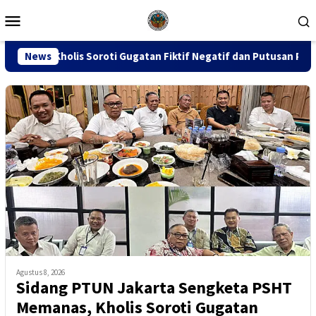
Loncat
Menu
ke
Mobile
konten
ti Gugatan Fiktif Negatif dan Putusan PK 155
News
Sidang Du
Agustus 8, 2026
Sidang PTUN Jakarta Sengketa PSHT
Memanas, Kholis Soroti Gugatan