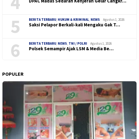
4
DPAC Madas Sedarah Kenjeran Gelar Cangkr…
5
BERITA TERBARU
,
HUKUM & KRIMINAL
,
NEWS
Agustus 1, 2026
Saksi Pelapor Berkali-kali Mengaku Gak T…
6
BERITA TERBARU
,
NEWS
,
TNI / POLRI
Agustus 1, 2026
Polsek Semampir Ajak LSM & Media Be…
POPULER