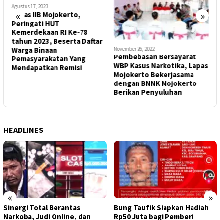
Agustus 17, 2023
«
»
Lapas IIB Mojokerto,
Peringati HUT
F
g
Kemerdekaan RI Ke-78
L
tahun 2023, Beserta Daftar
R
November 26, 2022
Warga Binaan
P
Pembebasan Bersayarat
Pemasyarakatan Yang
P
WBP Kasus Narkotika, Lapas
Mendapatkan Remisi
T
Mojokerto Bekerjasama
D
dengan BNNK Mojokerto
s
Berikan Penyuluhan
HEADLINES
«
»
Sinergi Total Berantas
Bung Taufik Siapkan Hadiah
Narkoba, Judi Online, dan
Rp50 Juta bagi Pemberi