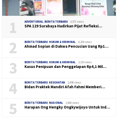
1
ADVERTORIAL
,
BERITA TERBARU
4,971 views
SPA 129 Surabaya Hadirkan Pijat Refleksi…
2
BERITA TERBARU
,
HUKUM & KRIMINAL
4,204 views
Ahmad Sopian di Dakwa Pencucian Uang Rp1…
3
BERITA TERBARU
,
HUKUM & KRIMINAL
3,193 views
Kasus Penipuan dan Penggelapan Rp4,1 Mil…
4
BERITA TERBARU
,
KESEHATAN
2,898 views
Bidan Praktek Mandiri Afah Fahmi Memberi…
5
BERITA TERBARU
,
NASIONAL
2,666 views
Harapan Ong Hengky Ongkywijoyo Untuk Ind…