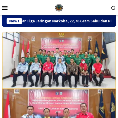
Loncat
Menu
ke
Mobile
konten
ingan Narkoba, 22,76 Gram Sabu dan Pil Ekstasi Disita
News
Si