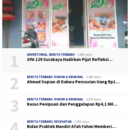
1
ADVERTORIAL
,
BERITA TERBARU
4,989 views
SPA 129 Surabaya Hadirkan Pijat Refleksi…
2
BERITA TERBARU
,
HUKUM & KRIMINAL
4,206 views
Ahmad Sopian di Dakwa Pencucian Uang Rp1…
3
BERITA TERBARU
,
HUKUM & KRIMINAL
3,195 views
Kasus Penipuan dan Penggelapan Rp4,1 Mil…
4
BERITA TERBARU
,
KESEHATAN
2,901 views
Bidan Praktek Mandiri Afah Fahmi Memberi…