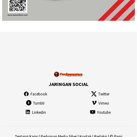
JARINGAN SOCIAL
Facebook
Twitter
Tumblr
Vimeo
Linkedin
Youtube
Tentang Kami
|
Pedoman Media Siber
|
Kontak
|
Redaksi
| © Panji