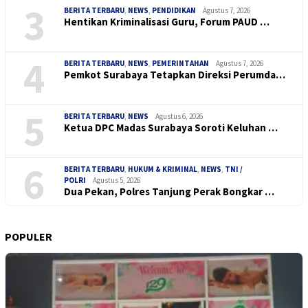
3
BERITA TERBARU
,
NEWS
,
PENDIDIKAN
Agustus 7, 2026
Hentikan Kriminalisasi Guru, Forum PAUD …
4
BERITA TERBARU
,
NEWS
,
PEMERINTAHAN
Agustus 7, 2026
Pemkot Surabaya Tetapkan Direksi Perumda…
5
BERITA TERBARU
,
NEWS
Agustus 6, 2026
Ketua DPC Madas Surabaya Soroti Keluhan …
6
BERITA TERBARU
,
HUKUM & KRIMINAL
,
NEWS
,
TNI /
POLRI
Agustus 5, 2026
Dua Pekan, Polres Tanjung Perak Bongkar …
POPULER