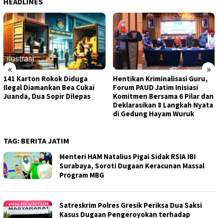
HEADLINES
«
»
141 Karton Rokok Diduga
Hentikan Kriminalisasi Guru,
Ilegal Diamankan Bea Cukai
Forum PAUD Jatim Inisiasi
Juanda, Dua Sopir Dilepas
Komitmen Bersama 6 Pilar dan
Deklarasikan 8 Langkah Nyata
di Gedung Hayam Wuruk
TAG:
BERITA JATIM
Menteri HAM Natalius Pigai Sidak RSIA IBI
Surabaya, Soroti Dugaan Keracunan Massal
Program MBG
Satreskrim Polres Gresik Periksa Dua Saksi
Kasus Dugaan Pengeroyokan terhadap