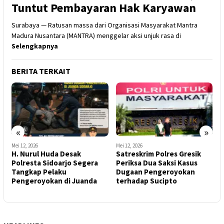
Tuntut Pembayaran Hak Karyawan
Surabaya — Ratusan massa dari Organisasi Masyarakat Mantra
Madura Nusantara (MANTRA) menggelar aksi unjuk rasa di
Selengkapnya
BERITA TERKAIT
«
»
Mei 12, 2026
Mei 12, 2026
M
H. Nurul Huda Desak
Satreskrim Polres Gresik
M
Polresta Sidoarjo Segera
Periksa Dua Saksi Kasus
S
Tangkap Pelaku
Dugaan Pengeroyokan
S
Pengeroyokan di Juanda
terhadap Sucipto
M