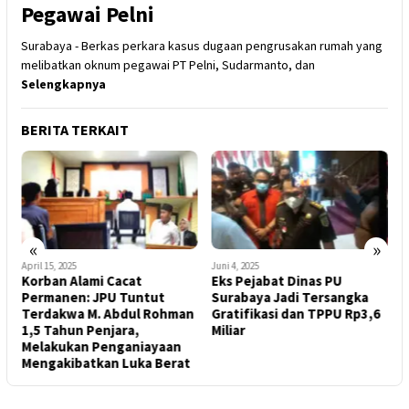
Pegawai Pelni
Surabaya - Berkas perkara kasus dugaan pengrusakan rumah yang
melibatkan oknum pegawai PT Pelni, Sudarmanto, dan
Selengkapnya
BERITA TERKAIT
«
»
April 15, 2025
Juni 4, 2025
A
Korban Alami Cacat
Eks Pejabat Dinas PU
S
Permanen: JPU Tuntut
Surabaya Jadi Tersangka
R
ve
Terdakwa M. Abdul Rohman
Gratifikasi dan TPPU Rp3,6
B
,
1,5 Tahun Penjara,
Miliar
T
Melakukan Penganiayaan
Mengakibatkan Luka Berat