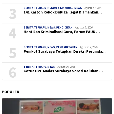
3
BERITA TERBARU
,
HUKUM & KRIMINAL
,
NEWS
Agustus 7, 2026
141 Karton Rokok Diduga Ilegal Diamankan…
4
BERITA TERBARU
,
NEWS
,
PENDIDIKAN
Agustus 7, 2026
Hentikan Kriminalisasi Guru, Forum PAUD …
5
BERITA TERBARU
,
NEWS
,
PEMERINTAHAN
Agustus 7, 2026
Pemkot Surabaya Tetapkan Direksi Perumda…
6
BERITA TERBARU
,
NEWS
Agustus 6, 2026
Ketua DPC Madas Surabaya Soroti Keluhan …
POPULER