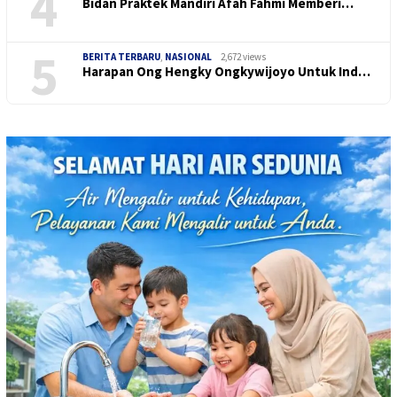
4
Bidan Praktek Mandiri Afah Fahmi Memberi…
5
BERITA TERBARU
,
NASIONAL
2,672 views
Harapan Ong Hengky Ongkywijoyo Untuk Ind…