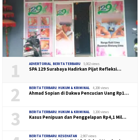
1
ADVERTORIAL
,
BERITA TERBARU
5,002 views
SPA 129 Surabaya Hadirkan Pijat Refleksi…
2
BERITA TERBARU
,
HUKUM & KRIMINAL
4,208 views
Ahmad Sopian di Dakwa Pencucian Uang Rp1…
3
BERITA TERBARU
,
HUKUM & KRIMINAL
3,200 views
Kasus Penipuan dan Penggelapan Rp4,1 Mil…
BERITA TERBARU
,
KESEHATAN
2,907 views