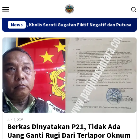
Loncat
Menu
ke
Mobile
konten
roti Gugatan Fiktif Negatif dan Putusan PK 155
News
Sidang 
Juni 1, 2025
Berkas Dinyatakan P21, Tidak Ada
Uang Ganti Rugi Dari Terlapor Oknum